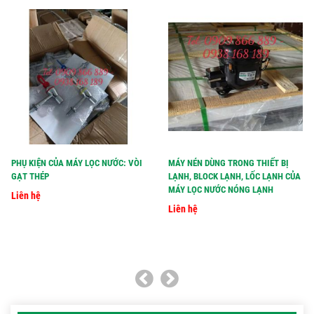
PHỤ KIỆN CỦA MÁY LỌC NƯỚC: VÒI
MÁY NÉN DÙNG TRONG THIẾT BỊ
GẠT THÉP
LẠNH, BLOCK LẠNH, LỐC LẠNH CỦA
MÁY LỌC NƯỚC NÓNG LẠNH
Liên hệ
Liên hệ