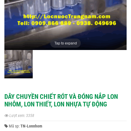
Tap to expand
DÂY CHUYỀN CHIẾT RÓT VÀ ĐÓNG NẮP LON
NHÔM, LON THIẾT, LON NHỰA TỰ ĐỘNG
Lượt xem: 3358
Mã sp:
TN-Lonnhom