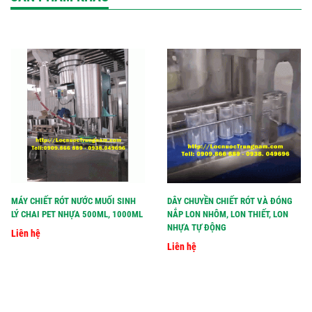
MÁY CHIẾT RÓT NƯỚC MUỐI SINH
DÂY CHUYỀN CHIẾT RÓT VÀ ĐÓNG
LÝ CHAI PET NHỰA 500ML, 1000ML
NẮP LON NHÔM, LON THIẾT, LON
NHỰA TỰ ĐỘNG
Liên hệ
Liên hệ