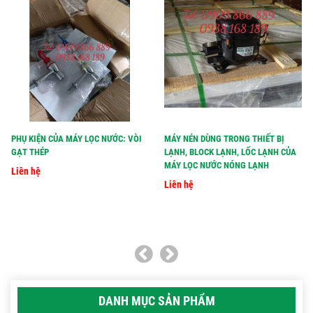
PHỤ KIỆN CỦA MÁY LỌC NƯỚC: VÒI
MÁY NÉN DÙNG TRONG THIẾT BỊ
GẠT THÉP
LẠNH, BLOCK LẠNH, LỐC LẠNH CỦA
MÁY LỌC NƯỚC NÓNG LẠNH
Liên hệ
Liên hệ
DANH MỤC SẢN PHẨM