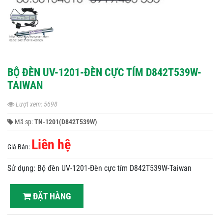
BỘ ĐÈN UV-1201-ĐÈN CỰC TÍM D842T539W-
TAIWAN
Lượt xem: 5698
Mã sp:
TN-1201(D842T539W)
Liên hệ
Giá Bán:
Sử dụng: Bộ đèn UV-1201-Đèn cực tím D842T539W-Taiwan
ĐẶT HÀNG