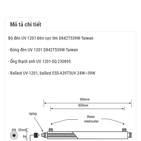
Mô tả chi tiết
Bộ đèn UV-1201-Đèn cực tím D842T539W-Taiwan
- Bóng đèn UV 1201 D842T539W-Taiwan
- Ống thạch anh UV 1201-SQ 230895
- Ballast UV-1201, ballast ESS-A39T5UV 24W~39W