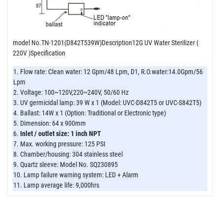
model No.TN-1201(D842T539W)Description12G UV Water Sterilizer (
220V )Specification
1. Flow rate: Clean water: 12 Gpm/48 Lpm, D1, R.O.water:14.0Gpm/56
Lpm
2. Voltage: 100~120V,220~240V, 50/60 Hz
3. UV germicidal lamp: 39 W x 1 (Model: UVC-D842T5 or UVC-S842T5)
4. Ballast: 14W x 1 (Option: Traditional or Electronic type)
5. Dimension: 64 x 900mm
6.
Inlet / outlet size: 1 inch NPT
7. Max. working pressure: 125 PSI
8. Chamber/housing: 304 stainless steel
9. Quartz sleeve: Model No. SQ230895
10. Lamp failure warning system: LED + Alarm
11. Lamp average life: 9,000hrs