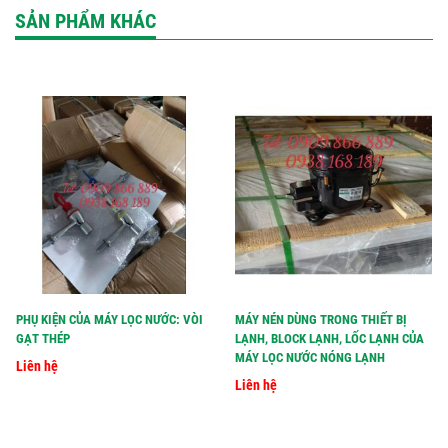
SẢN PHẨM KHÁC
PHỤ KIỆN CỦA MÁY LỌC NƯỚC: VÒI
MÁY NÉN DÙNG TRONG THIẾT BỊ
GẠT THÉP
LẠNH, BLOCK LẠNH, LỐC LẠNH CỦA
MÁY LỌC NƯỚC NÓNG LẠNH
Liên hệ
Liên hệ