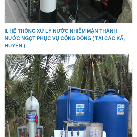
II. HỆ THỐNG XỬ LÝ NƯỚC NHIỄM MẶN THÀNH
NƯỚC NGỌT PHỤC VỤ CỘNG ĐỒNG ( TẠI CÁC XÃ,
HUYỆN )