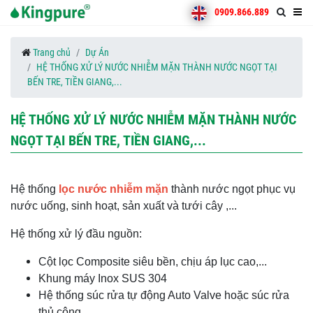
0909.866.889
Trang chủ
Dự Án
HỆ THỐNG XỬ LÝ NƯỚC NHIỄM MẶN THÀNH NƯỚC NGỌT TẠI
BẾN TRE, TIỀN GIANG,...
HỆ THỐNG XỬ LÝ NƯỚC NHIỄM MẶN THÀNH NƯỚC
NGỌT TẠI BẾN TRE, TIỀN GIANG,...
Hệ thống
lọc nước nhiễm mặn
thành nước ngọt phục vụ
nước uống, sinh hoạt, sản xuất và tưới cây ,...
Hệ thống xử lý đầu nguồn:
Cột lọc Composite siêu bền, chịu áp lục cao,...
Khung máy Inox SUS 304
Hệ thống súc rửa tự động Auto Valve hoặc súc rửa
thủ công