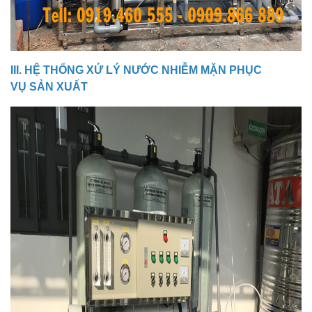
III. HỆ THỐNG XỬ LÝ NƯỚC NHIỄM MẶN PHỤC
VỤ SẢN XUẤT