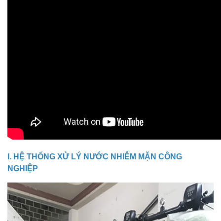
I. HỆ THỐNG XỬ LÝ NƯỚC NHIỄM MẶN CÔNG
NGHIỆP