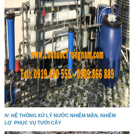
IV. HỆ THỐNG XỬ LÝ NƯỚC NHIỄM MẶN, NHIỄM
LỢ PHỤC VỤ TƯỚI CÂY