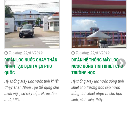
Tuesday, 22/01/2019
Tuesday, 22/01/2019
DỰ ÁN LỌC NƯỚC CHẠY THẬN
DỰ ÁN HỆ THỐNG MÁY LỌC
NHÂN TẠO BỆNH VIỆN PHÚ
NƯỚC UỐNG TINH KHIẾT CHO
QUỐC
TRƯỜNG HỌC
Hệ Thống Máy Lọc nước tinh khiết
Hệ thống Máy lọc nước uống tinh
Chạy Thận Nhân Tạo Sử dụng cho
khiết cho trường học cấp nước
bệnh viện, cơ sở y tế, .. Nước đầu
uống tinh khiết phục vụ cho học
ra đạt tiêu...
sinh, sinh viên, thầy...