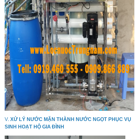
V.
XỬ LÝ NƯỚC MẶN THÀNH NƯỚC NGỌT PHỤC VỤ
SINH HOẠT HỘ GIA ĐÌNH