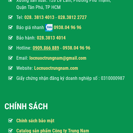
Xưởng sản xuất: 128 Lê Lâm, Phường Phú Thạnh,
Quận Tân Phú, TP HCM
Tel:
028. 3813 4013
-
028.3812 2727
Báo giá nhanh
0938.04 96 96
Bảo hành:
028.3813 4014
Hotline:
0
909.866 889
-
0938.04 96 96
Email:
locnuoctrungnam@gmail.com
Website:
Locnuoctrungnam.com
Giấy chứng nhận đăng ký doanh nghiệp số : 0310000987
CHÍNH SÁCH
Chính sách bảo mật
Catalog sản phẩm Công ty Trung Nam