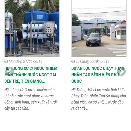
Monday, 21/01/2019
Tuesday, 22/01/2019
HỆ THỐNG XỬ LÝ NƯỚC NHIỄM
DỰ ÁN LỌC NƯỚC CHẠY THẬN
MẶN THÀNH NƯỚC NGỌT TẠI
NHÂN TẠO BỆNH VIỆN PHÚ
BẾN TRE, TIỀN GIANG,...
QUỐC
Hệ thống xử lý nước nhiễm mặn
Hệ Thống Máy Lọc nước tinh khiết
thành nước ngọt phục vụ nước
Chạy Thận Nhân Tạo Sử dụng cho
uống, sinh hoạt, sản xuất và tưới
bệnh viện, cơ sở y tế, .. Nước đầu
cây tại các tỉnh...
ra đạt tiêu...