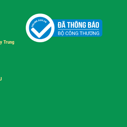
y Trung
U