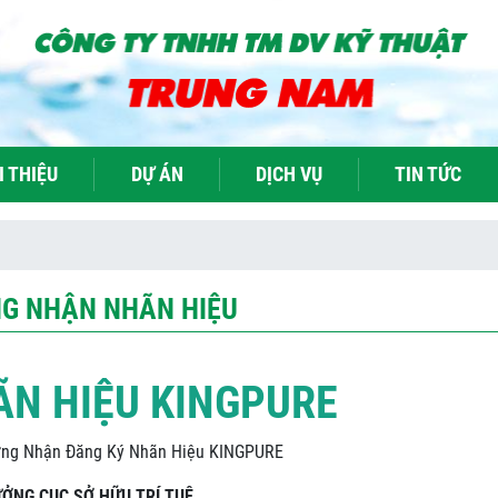
I THIỆU
DỰ ÁN
DỊCH VỤ
TIN TỨC
G NHẬN NHÃN HIỆU
N HIỆU KINGPURE
ng Nhận Đăng Ký Nhãn Hiệu KINGPURE
ỞNG CỤC SỞ HỮU TRÍ TUỆ