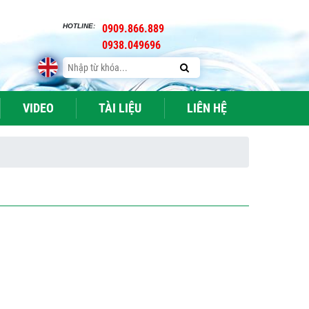
HOTLINE:
0909.866.889
0938.049696
VIDEO
TÀI LIỆU
LIÊN HỆ